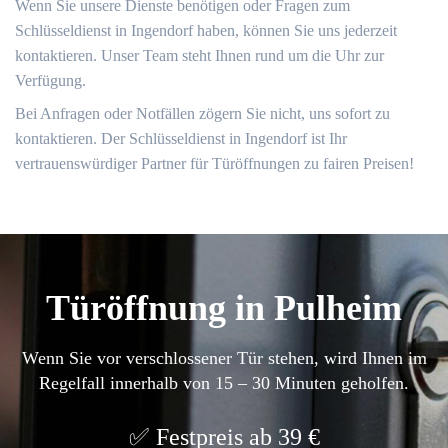
Wenn Sie unsere Dienste benötigen oder Fragen zum
Schlüsseldienst in Ingendorf haben, können Sie uns jederzeit
kontaktieren.​ Unser Team steht Ihnen rund um die Uhr zur
Verfügung.​
Bei Anfragen oder Notfällen zögern Sie nicht, uns sofort zu
kontaktieren.​ Der Schlüsseldienst in Ingendorf ist Ihr
vertrauenswürdiger Partner für Türöffnungen zu fairen Preisen!​
Türöffnung in Pulheim
Wenn Sie vor verschlossener Tür stehen, wird Ihnen im
Regelfall innerhalb von 15 – 30 Minuten geholfen.
Festpreis ab 39 €