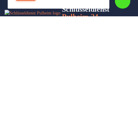
Schlüsseldienst
Pulheim-24
Wir sind Ihr Helfer in Not in Sachen Schlüsseldienst. Zu jeder
Tages- und Nachtzeit für Sie da!
Impressum/Datenschutzerklärung
Stadtteile
Sitemap
Partner
Leistungen
Autoöffnung